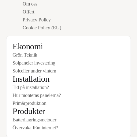
Om oss
Hyllinge Solkraft
Offert
Privacy Policy
Cookie Policy (EU)
Kontakta oss idag
Fyll i dina uppgifter och beskriv kort ditt
Ekonomi
projekt, så återkommer vi inom kort.
Namn
*
Grön Teknik
Solpaneler investering
Solceller under vintern
Adress
*
Installation
Tid på installation?
Stad
Hur monteras panelerna?
Primärproduktion
Produkter
Postnummer
*
Batterilagringsmetoder
Övervaka från internet?
E-post
*