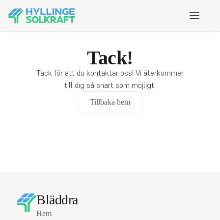
Tack!
Få gratis offert
Tack för att du kontaktar oss! Vi återkommer
Hem
till dig så snart som möjligt.
Om oss
Tillbaka hem
Ekonomi
Läs om kostnader, besparingar och stöd för din
solcellsinvestering.
Installation
Hitta guider, tips och tekniska råd för att hålla ditt
solcellssystem i toppskick.
Produkter
Bläddra
Utforska lösningar som batterilagring och
övervakning för att optimera ditt solcellssystem.
Hem