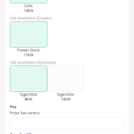
Solis
10kW
Välj växelriktare (Emaldo)
*
Power Store
11kW
Välj växelriktare (Sig Energy)
*
SigenStor
SigenStor
8kW
10kW
Pris
Priser kan variera