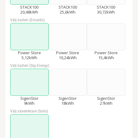
STACK100
STACK100
STACK100
20,48kWh
25,6kWh
30,72kWh
Välj batteri (Emaldo)
*
Power Store
Power Store
Power Store
5,12kWh
10,24kWh
15,4kWh
Välj batteri (Sig Energy)
*
SigenStor
SigenStor
SigenStor
9kWh
18kWh
27kWh
Välj växelriktare (Solis)
*