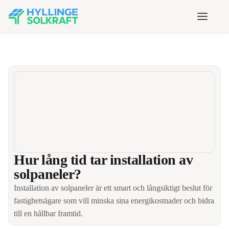
Få gratis offert
Hem
Om oss
Ekonomi
Läs om kostnader, besparingar och stöd för din
solcellsinvestering.
Hur lång tid tar installation av
Installation
solpaneler?
Hitta guider, tips och tekniska råd för att hålla ditt
solcellssystem i toppskick.
Installation av solpaneler är ett smart och långsiktigt beslut för
fastighetsägare som vill minska sina energikostnader och bidra
Produkter
Utforska lösningar som batterilagring och
till en hållbar framtid.
övervakning för att optimera ditt solcellssystem.