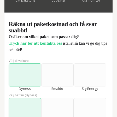
ditt paketpris
uppgifter
dig inom 24h
Räkna ut paketkostnad och få svar
snabbt!
Osäker om vilket paket som passar dig?
Tryck här för att kontakta oss
istället så kan vi ge dig tips
och råd!
Välj tillverkare
*
Dyness
Emaldo
Sig Energy
Välj batteri (Dyness)
*