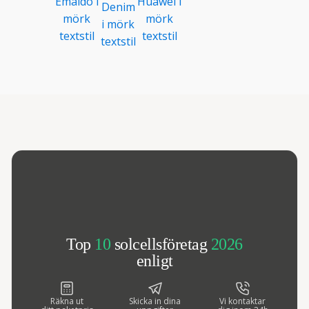
Top
10
solcellsföretag
2026
enligt
Räkna ut
Skicka in dina
Vi kontaktar