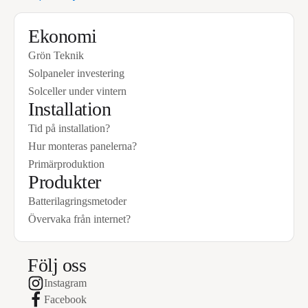
Namn
*
Ekonomi
Grön Teknik
Adress
*
Solpaneler investering
Solceller under vintern
Stad
Installation
Tid på installation?
Hur monteras panelerna?
Postnummer
*
Primärproduktion
Produkter
E-post
*
Batterilagringsmetoder
Övervaka från internet?
Telefon
*
Följ oss
Instagram
Ditt meddelande
Facebook