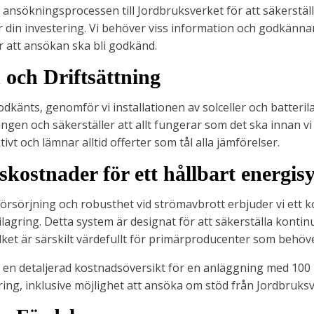
 ansökningsprocessen till Jordbruksverket för att säkerställa
r din investering. Vi behöver viss information och godkänn
ör att ansökan ska bli godkänd.
n och Driftsättning
känts, genomför vi installationen av solceller och batteril
ingen och säkerställer att allt fungerar som det ska innan vi 
ktivt och lämnar alltid offerter som tål alla jämförelser.
skostnader för ett hållbart energis
försörjning och robusthet vid strömavbrott erbjuder vi ett 
rilagring. Detta system är designat för att säkerställa konti
ket är särskilt värdefullt för primärproducenter som behöver 
en detaljerad kostnadsöversikt för en anläggning med 100 
ing, inklusive möjlighet att ansöka om stöd från Jordbruksv