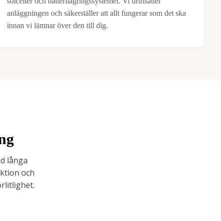
solceller och batterilagringssystemet. Vi driftsätter
anläggningen och säkerställer att allt fungerar som det ska
innan vi lämnar över den till dig.
ing
id långa
uktion och
litlighet.