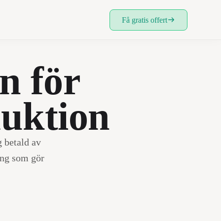
Få gratis offert
r din
on för
uktion
lla ditt
g betald av
ystem.
ing som gör