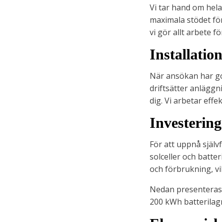
Vi tar hand om hela
maximala stödet fö
vi gör allt arbete f
Installatio
När ansökan har god
driftsätter anläggn
dig. Vi arbetar effe
Investering
För att uppnå själv
solceller och batte
och förbrukning, vil
Nedan presenteras 
200 kWh batterilagr