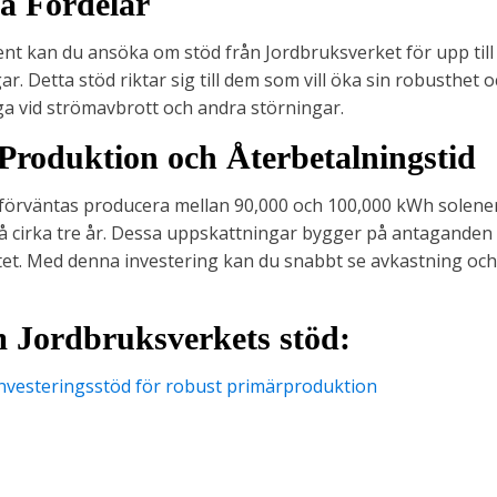
a Fördelar
t kan du ansöka om stöd från Jordbruksverket för upp till
ar. Detta stöd riktar sig till dem som vill öka sin robusthet o
a vid strömavbrott och andra störningar.
Produktion och Återbetalningstid
örväntas producera mellan 90,000 och 100,000 kWh solener
på cirka tre år. Dessa uppskattningar bygger på antaganden
itet. Med denna investering kan du snabbt se avkastning och b
 Jordbruksverkets stöd:
Investeringsstöd för robust primärproduktion