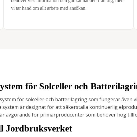
behöver viss information och godkännanden från dig, men
vi tar hand om allt arbete med ansökan.
stem för Solceller och Batterilagr
t system för solceller och batterilagring som fungerar även v
 system är designat för att säkerställa kontinuerlig elprod
 är avgörande för primärproducenter som behöver hög tillför
ll Jordbruksverket