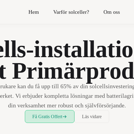
Hem
Varför solceller?
Om oss
Ekonomi
Läs om kostnader, besparingar och stöd fö
lls-installati
solcellsinvestering.
Installation
t Primärprod
Hitta guider, tips och tekniska råd för att hå
solcellssystem i toppskick.
Produkter
Utforska lösningar som batterilagring och
ukare kan du få upp till 65% av din solcellsinvesterin
övervakning för att optimera ditt solcellss
erket. Vi erbjuder kompletta lösningar med batterilagr
din verksamhet mer robust och självförsörjande.
Få Gratis Offert
Läs vidare