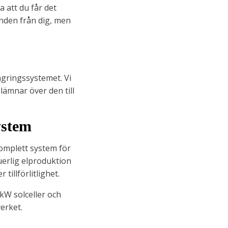
 att du får det
anden från dig, men
agringssystemet. Vi
lämnar över den till
ystem
komplett system för
nuerlig elproduktion
tillförlitlighet.
kW solceller och
erket.