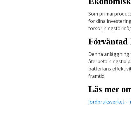
Ekonomisk
Som primärproducen
för dina investering
försörjningsförmåg
Förväntad 
Denna anläggning f
återbetalningstid 
batterians effektiv
framtid.
Läs mer om
Jordbruksverket - 